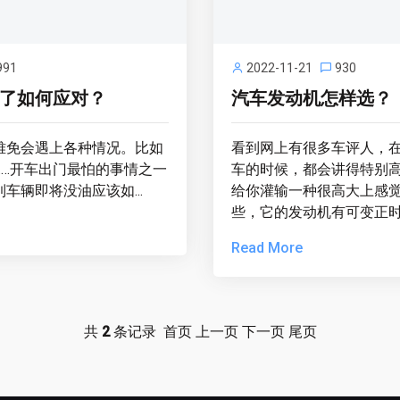
991
2022-11-21
930
了如何应对？
汽车发动机怎样选？
难免会遇上各种情况。比如
看到网上有很多车评人，
……开车出门最怕的事情之一
车的时候，都会讲得特别
车辆即将没油应该如...
给你灌输一种很高大上感
些，它的发动机有可变正时、
Read More
共
2
条记录 首页 上一页 下一页 尾页